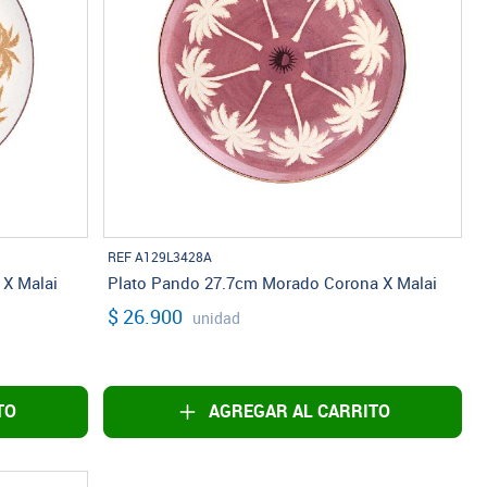
REF A129L3428A
 X Malai
Plato Pando 27.7cm Morado Corona X Malai
$ 26.900
unidad
TO
AGREGAR AL CARRITO