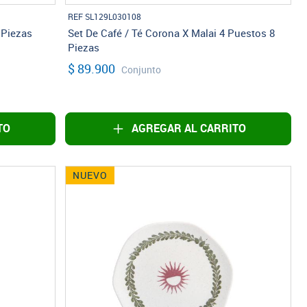
REF SL129L030108
 Piezas
Set De Café / Té Corona X Malai 4 Puestos 8
Piezas
$ 89.900
Conjunto
TO
AGREGAR AL CARRITO
NUEVO