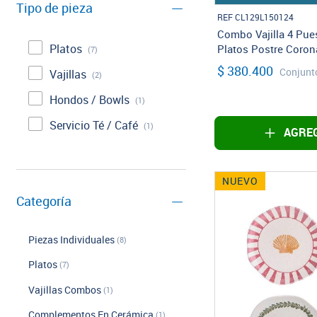
Tipo de pieza
REF CL129L150124
Combo Vajilla 4 Pue
Platos
Platos Postre Coron
(7)
$ 380.400
Conjunt
Vajillas
(2)
Hondos / Bowls
(1)
Servicio Té / Café
(1)
AGREG
NUEVO
Categoría
Piezas Individuales
(8)
Platos
(7)
Vajillas Combos
(1)
Complementos En Cerámica
(1)