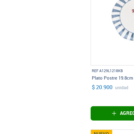
REF A129L1218KB
Plato Postre 19.8cm
$ 20.900
unidad
AGREG
NUEVO