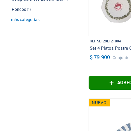
Hondos
(1)
más categorías...
REF SL129L121804
Set 4 Platos Postre
$ 79.900
Conjunto
AGREG
NUEVO