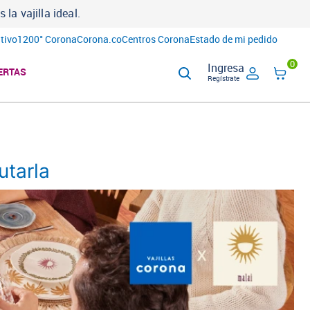
a vajilla ideal.
tivo
1200° Corona
Corona.co
Centros Corona
Estado de mi pedido
0
Ingresa
ERTAS
Regístrate
utarla