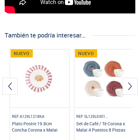
También te podría interesar...
NUEVO
NUEVO
REF A129L1218KA
REF SL129L030108
o
Plato Postre 19.8cm
Set de Café / Té Corona x
Concha Corona x Malai
Malai 4 Puestos 8 Piezas