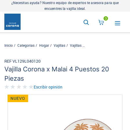
¿Necesitas ayuda? Nuestro equipo de expertos te asesora para que
encuentres la vajilla ideal.
0
Inicio
Categorias
Hogar
Vajillas
Vajillas
Vajilla Corona x Malai 4 Pu
REF VL129L040120
Vajilla Corona x Malai 4 Puestos 20
Piezas
Escribir opinión
NUEVO