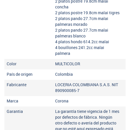
2 platos postre 19.8cm malai
concha
2 platos postre 19.8cm malai tigres
2 platos pando 27.7cm malai
palmeras morado
2 platos pando 27.7cm malai
palmeras blanco
4 platos hondo 614.2cc malai
4 bouillones 241.2cc malai
palmera
Color
MULTICOLOR
País de origen
Colombia
Fabricante
LOCERIA COLOMBIANA S.A.S. NIT
890900085-7
Marca
Corona
Garantia
La garantía tiene vigencia de 1 mes
por defectos de fábrica. Ningún
otro defecto o avería del producto
que no esté aquí expresado está