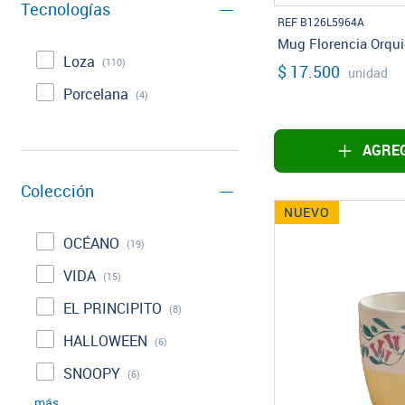
Tecnologías
REF B126L5964A
Mug Florencia Orqui
Loza
(110)
$ 17.500
unidad
Porcelana
(4)
AGREG
Colección
NUEVO
OCÉANO
(19)
VIDA
(15)
EL PRINCIPITO
(8)
HALLOWEEN
(6)
SNOOPY
(6)
más...