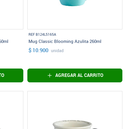
REF B124L5165A
60ml
Mug Classic Blooming Azulita 260ml
$ 10.900
unidad
TO
AGREGAR AL CARRITO