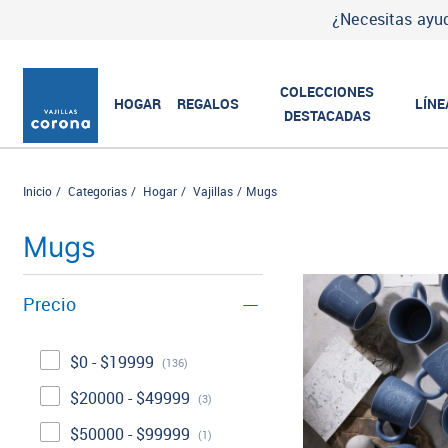
¿Necesitas ayud
COLECCIONES
HOGAR
REGALOS
LÍNE
DESTACADAS
Inicio
Categorias
Hogar
Vajillas
Mugs
Mugs
Precio
$0 - $19999
(136)
$20000 - $49999
(3)
$50000 - $99999
(1)