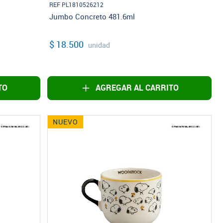
REF PL1810526212
Jumbo Concreto 481.6ml
$ 18.500
unidad
TO
AGREGAR AL CARRITO
NUEVO