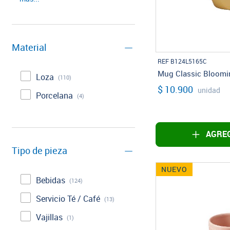
Material
REF B124L5165C
Mug Classic Bloom
Loza
(110)
$ 10.900
unidad
Porcelana
(4)
AGREG
Tipo de pieza
NUEVO
Bebidas
(124)
Servicio Té / Café
(13)
Vajillas
(1)