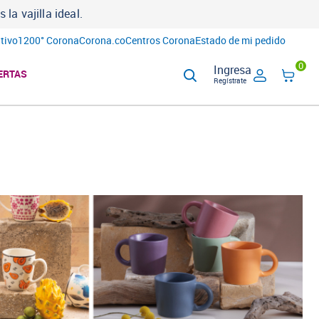
a vajilla ideal.
tivo
1200° Corona
Corona.co
Centros Corona
Estado de mi pedido
0
Ingresa
ERTAS
Regístrate