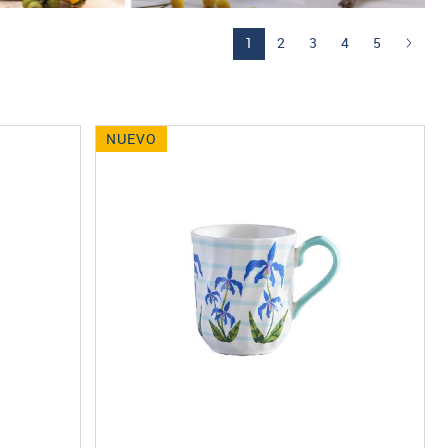
(current)
1
2
3
4
5
NUEVO