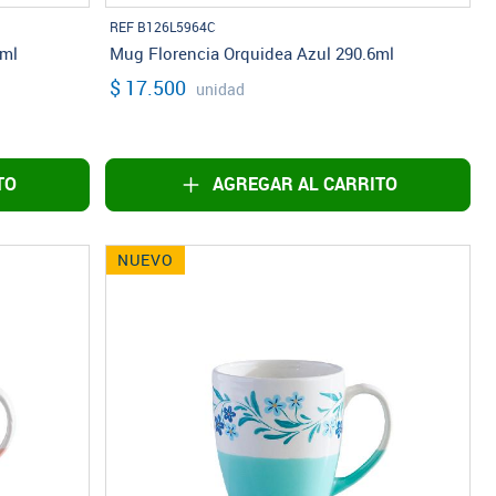
REF B126L5964C
6ml
Mug Florencia Orquidea Azul 290.6ml
$ 17.500
unidad
TO
AGREGAR AL CARRITO
NUEVO