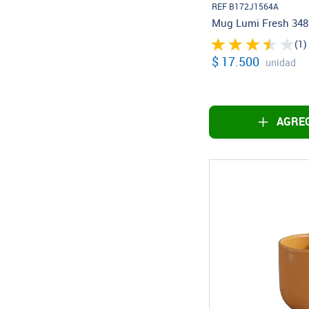
REF B172J1564A
Mug Lumi Fresh 34
(1)
$ 17.500
unidad
AGREG