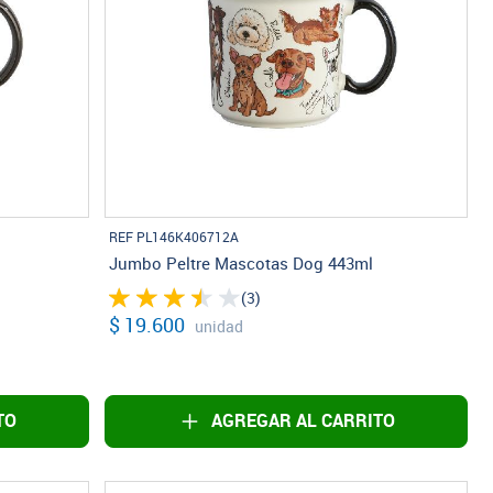
REF PL146K406712A
Jumbo Peltre Mascotas Dog 443ml
(3)
$ 19.600
unidad
TO
AGREGAR AL CARRITO