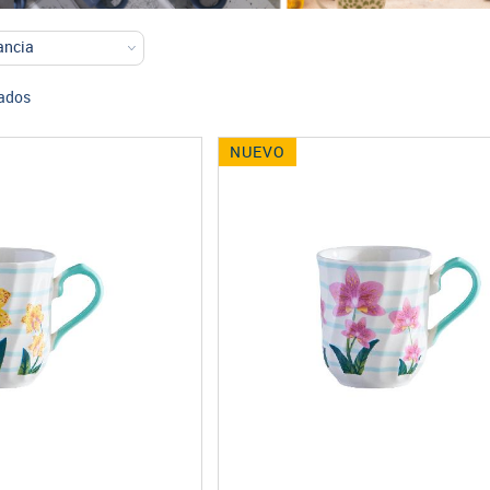
rados
NUEVO