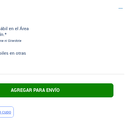
ábil en el Área
ín.*
na ni Girardota
biles en otras
AGREGAR PARA ENVÍO