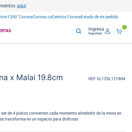
lementos
aquí
tivo
1200° Corona
Corona.co
Centros Corona
Estado de mi pedido
0
Ingresa
ERTAS
Regístrate
na x Malai 19.8cm
REF SL129L121804
ste set de 4 platos convierten cada momento alrededor de la mesa en
se transforma en un espacio para disfrutar.