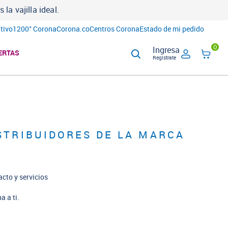
a vajilla ideal.
tivo
1200° Corona
Corona.co
Centros Corona
Estado de mi pedido
0
Ingresa
ERTAS
Regístrate
STRIBUIDORES DE LA MARCA
acto y servicios
a a ti.