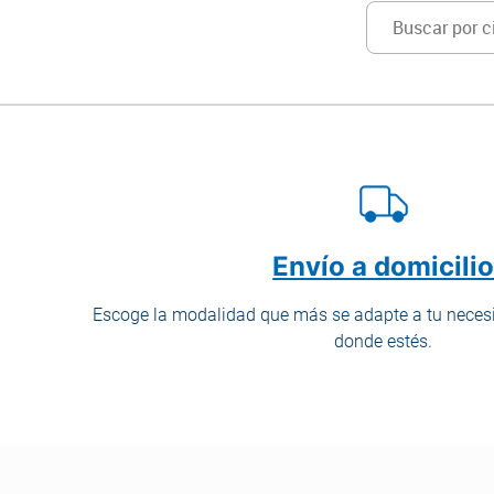
Código
postal
/
Ciudad
*
Envío a domicili
Escoge la modalidad que más se adapte a tu necesi
donde estés.