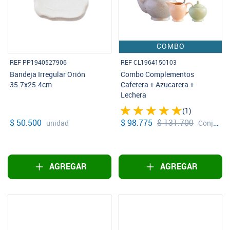
COMBO
REF PP1940527906
REF CL1964150103
Bandeja Irregular Orión
Combo Complementos
35.7x25.4cm
Cafetera + Azucarera +
Lechera
(1)
$ 50.500
$ 98.775
$ 131.700
unidad
Conjunto
AGREGAR
AGREGAR