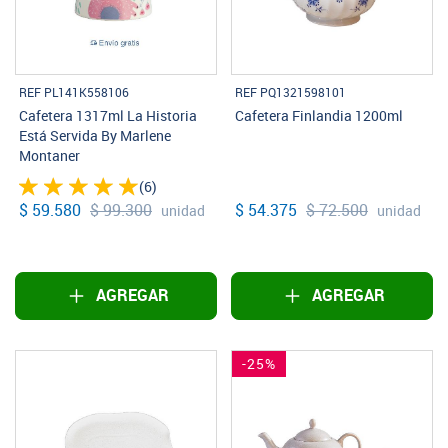
REF PL141K558106
REF PQ1321598101
Cafetera 1317ml La Historia
Cafetera Finlandia 1200ml
Está Servida By Marlene
Montaner
(6)
$ 59.580
$ 99.300
$ 54.375
$ 72.500
unidad
unidad
AGREGAR
AGREGAR
-25%