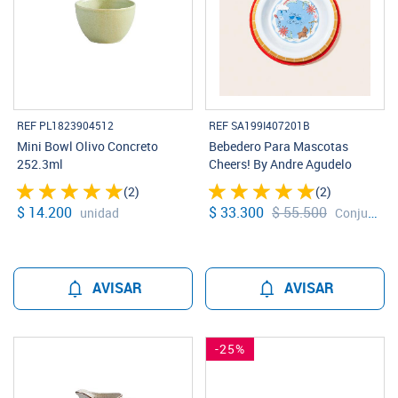
REF PL1823904512
REF SA199I407201B
Mini Bowl Olivo Concreto
Bebedero Para Mascotas
252.3ml
Cheers! By Andre Agudelo
(2)
(2)
$ 14.200
$ 33.300
$ 55.500
unidad
Conjunto
AVISAR
AVISAR
-25%