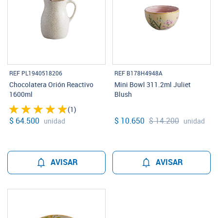
REF PL1940518206
REF B178H4948A
Chocolatera Orión Reactivo
Mini Bowl 311.2ml Juliet
1600ml
Blush
(1)
$ 64.500
$ 10.650
$ 14.200
unidad
unidad
AVISAR
AVISAR