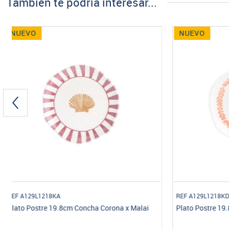
También te podría interesar...
NUEVO
NUEVO
REF A129L1218KD
REF A129L342
Plato Postre 19.8cm Tigres Corona x Malai
Plato Pando 