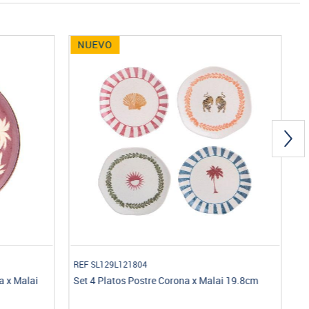
NUEVO
REF SL129L030108
lai 19.8cm
Set de Café / Té Corona x Malai 4 Puestos 8
Piezas