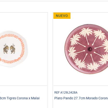
NUEVO
8A
REF SL129L121804
27.7cm Morado Corona x Malai
Set 4 Platos Postre Corona x Ma