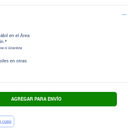
ábil en el Área
ín.*
na ni Girardota
biles en otras
AGREGAR PARA ENVÍO