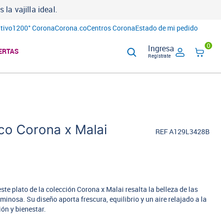
a vajilla ideal.
tivo
1200° Corona
Corona.co
Centros Corona
Estado de mi pedido
0
Ingresa
ERTAS
Regístrate
co Corona x Malai
REF A129L3428B
este plato de la colección Corona x Malai resalta la belleza de las
inosa. Su diseño aporta frescura, equilibrio y un aire relajado a la
ón y bienestar.