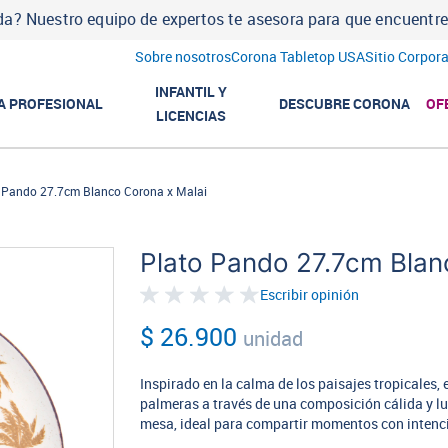
a? Nuestro equipo de expertos te asesora para que encuentres l
Sobre nosotros
Corona Tabletop USA
Sitio Corpora
INFANTIL Y
A PROFESIONAL
DESCUBRE CORONA
OF
LICENCIAS
 Pando 27.7cm Blanco Corona x Malai
Plato Pando 27.7cm Blan
Escribir opinión
$ 26.900
unidad
Inspirado en la calma de los paisajes tropicales, 
palmeras a través de una composición cálida y lum
mesa, ideal para compartir momentos con intenci