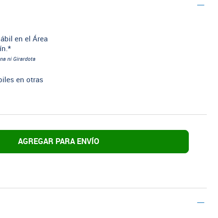
ábil en el Área
ín.*
na ni Girardota
biles en otras
AGREGAR PARA ENVÍO