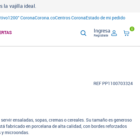
a vajilla ideal.
tivo
1200° Corona
Corona.co
Centros Corona
Estado de mi pedido
0
Ingresa
ERTAS
Regístrate
REF PP1100703324
 servir ensaladas, sopas, cremas o cereales. Su tamaño es generoso
stá fabricado en porcelana de alta calidad, con bordes reforzados
s y microondas.