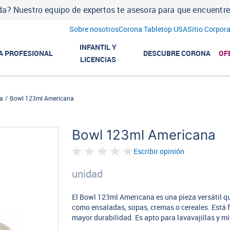
a? Nuestro equipo de expertos te asesora para que encuentres l
Sobre nosotros
Corona Tabletop USA
Sitio Corpora
INFANTIL Y
A PROFESIONAL
DESCUBRE CORONA
OF
LICENCIAS
a
Bowl 123ml Americana
Bowl 123ml Americana
Escribir opinión
unidad
El Bowl 123ml Americana es una pieza versátil qu
como ensaladas, sopas, cremas o cereales. Está f
mayor durabilidad. Es apto para lavavajillas y m