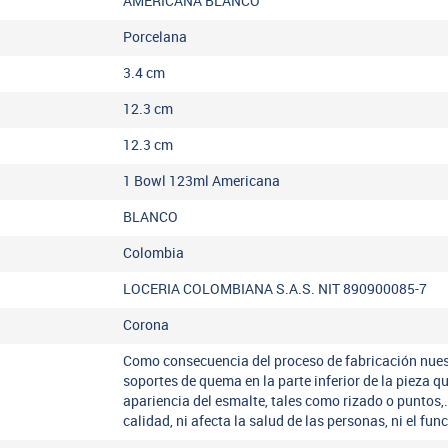
AMERICANA BLANCO
Porcelana
3.4
cm
12.3
cm
12.3
cm
1 Bowl 123ml Americana
BLANCO
Colombia
LOCERIA COLOMBIANA S.A.S. NIT 890900085-7
Corona
Como consecuencia del proceso de fabricación nues
soportes de quema en la parte inferior de la pieza q
apariencia del esmalte, tales como rizado o puntos,
calidad, ni afecta la salud de las personas, ni el fu