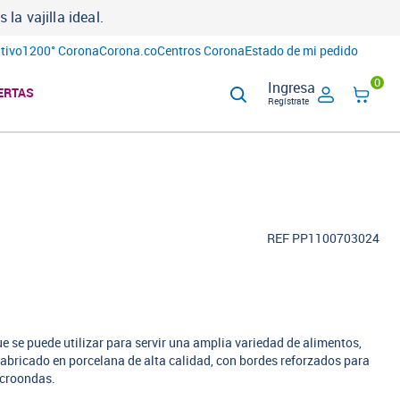
a vajilla ideal.
tivo
1200° Corona
Corona.co
Centros Corona
Estado de mi pedido
0
Ingresa
ERTAS
Regístrate
REF PP1100703024
e se puede utilizar para servir una amplia variedad de alimentos,
abricado en porcelana de alta calidad, con bordes reforzados para
icroondas.