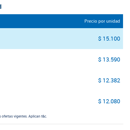
d
Precio por unidad
$ 15.100
$ 13.590
$ 12.382
$ 12.080
ofertas vigentes. Aplican t&c.