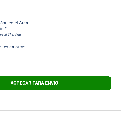
ábil en el Área
ín.*
na ni Girardota
biles en otras
AGREGAR PARA ENVÍO