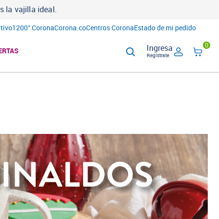
a vajilla ideal.
tivo
1200° Corona
Corona.co
Centros Corona
Estado de mi pedido
0
Ingresa
ERTAS
Regístrate