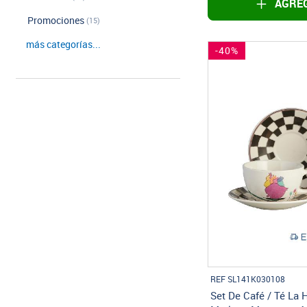
AGREG
Promociones
(15)
más categorías...
-40%
REF SL141K030108
Set De Café / Té La 