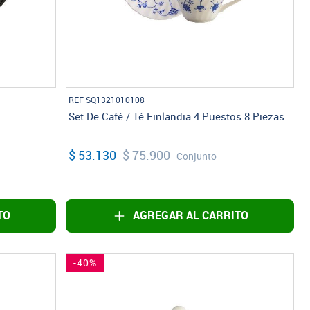
REF SQ1321010108
Set De Café / Té Finlandia 4 Puestos 8 Piezas
$ 53.130
$ 75.900
Conjunto
TO
AGREGAR AL CARRITO
-40%