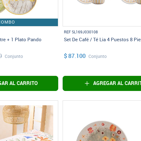
COMBO
REF SL169J030108
re + 1 Plato Pando
Set De Café / Té Lia 4 Puestos 8 Pi
0
$ 87.100
Conjunto
Conjunto
AR AL CARRITO
AGREGAR AL CARRI