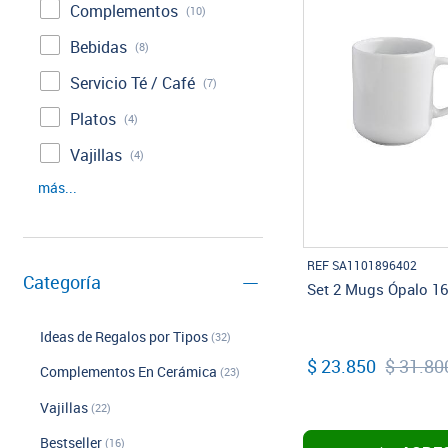
Complementos
(10)
Bebidas
(8)
Servicio Té / Café
(7)
Platos
(4)
Vajillas
(4)
más...
REF SA1101896402
Categoría
Set 2 Mugs Ópalo 16
Ideas de Regalos por Tipos
(32)
$ 23.850
$ 31.80
Complementos En Cerámica
(23)
Vajillas
(22)
Bestseller
(16)