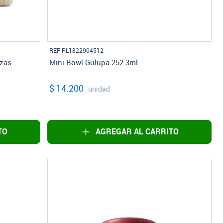
REF PL1822904512
ezas
Mini Bowl Gulupa 252.3ml
$ 14.200
unidad
TO
AGREGAR AL CARRITO