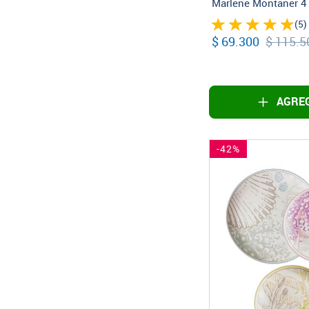
Marlene Montaner 4
(5)
$ 69.300
$ 115.5
AGREG
-42%