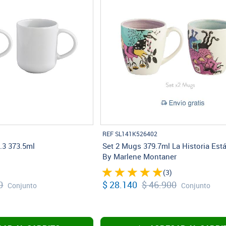
REF SL141K526402
.3 373.5ml
Set 2 Mugs 379.7ml La Historia Est
By Marlene Montaner
(3)
0
$ 28.140
$ 46.900
Conjunto
Conjunto