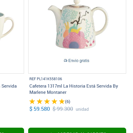
REF PL141K558106
á Servida
Cafetera 1317ml La Historia Está Servida By
Marlene Montaner
(6)
$ 59.580
$ 99.300
unidad