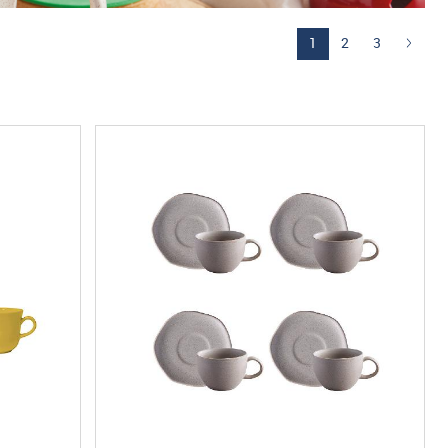
(current)
1
2
3