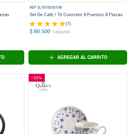
REF SL1810030108
iezas
Set De Café / Té Concreto 4 Puestos 8 Piezas
(7)
$ 80.500
Conjunto
TO
AGREGAR AL CARRITO
-30%