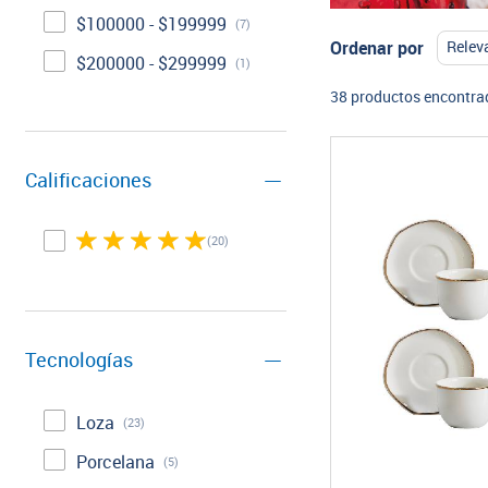
$100000 - $199999
(7)
Ordenar por
$200000 - $299999
(1)
38 productos encontra
Calificaciones
(20)
Tecnologías
Loza
(23)
Porcelana
(5)