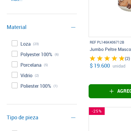
Material
REF PL146K406712B
Loza
(23)
Jumbo Peltre Masco
Polyester 100%
(6)
(2)
Porcelana
$ 19.600
(5)
unidad
Vidrio
(2)
Poliester 100%
(1)
AGREG
-25%
Tipo de pieza