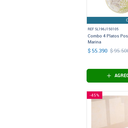
REF SL196J150105
Combo 4 Platos Post
Marina
$ 55.390
$ 95.50
AGREG
-45%