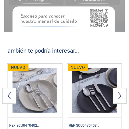
También te podría interesar...
NUEVO
NUEVO
REF SCU047040220I
REF SCU047040320I