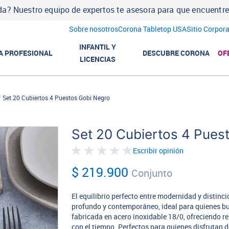
a? Nuestro equipo de expertos te asesora para que encuentres l
Sobre nosotros
Corona Tabletop USA
Sitio Corpora
INFANTIL Y
A PROFESIONAL
DESCUBRE CORONA
OF
LICENCIAS
Set 20 Cubiertos 4 Puestos Gobi Negro
Set 20 Cubiertos 4 Pues
Escribir opinión
$ 219.900
Conjunto
El equilibrio perfecto entre modernidad y distinc
profundo y contemporáneo, ideal para quienes bu
fabricada en acero inoxidable 18/0, ofreciendo res
con el tiempo. Perfectos para quienes disfrutan d