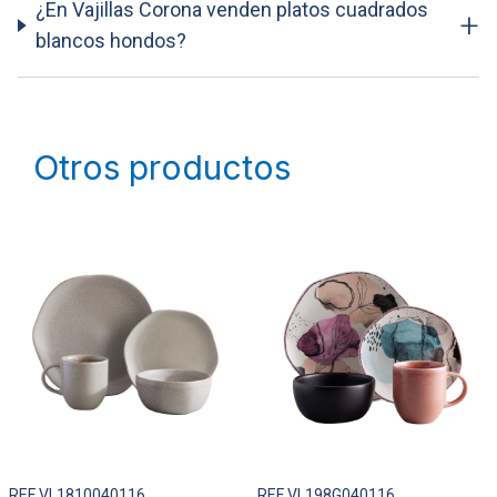
¿En Vajillas Corona venden platos cuadrados
+
blancos hondos?
Otros productos
REF VL1810040116
REF VL198G040116