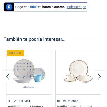
También te podría interesar...
NUEVO
REF VL113L040116
REF VL1230040116
Vajilla Corona Margot 4
Vajilla Corona Ariana 4