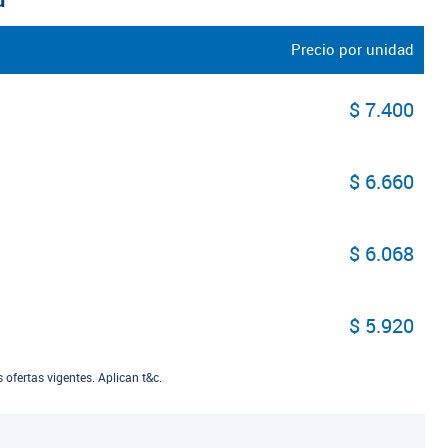
d
Precio por unidad
$ 7.400
$ 6.660
$ 6.068
$ 5.920
ofertas vigentes. Aplican t&c.