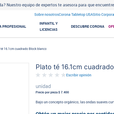
a? Nuestro equipo de expertos te asesora para que encuentres l
Sobre nosotros
Corona Tabletop USA
Sitio Corpora
INFANTIL Y
A PROFESIONAL
DESCUBRE CORONA
OF
LICENCIAS
 té 16.1cm cuadrado Block blanco
Plato té 16.1cm cuadrado
Escribir opinión
unidad
Precio por pieza
$ 7.400
Bajo un concepto orgánico; las ondas suaves curv