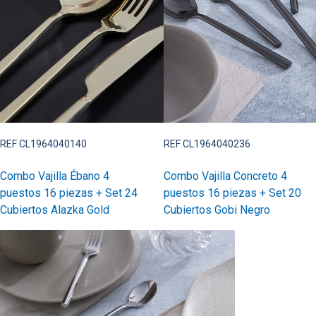
REF CL1964040140
REF CL1964040236
Combo Vajilla Ébano 4
Combo Vajilla Concreto 4
puestos 16 piezas + Set 24
puestos 16 piezas + Set 20
Cubiertos Alazka Gold
Cubiertos Gobi Negro