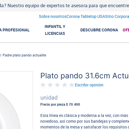
a? Nuestro equipo de expertos te asesora para que encuentres l
Sobre nosotros
Corona Tabletop USA
Sitio Corpora
INFANTIL Y
A PROFESIONAL
DESCUBRE CORONA
OF
LICENCIAS
Padre plato pando actualite
Plato pando 31.6cm Actua
Escribir opinión
unidad
Precio por pieza
$ 70.400
Esta línea es clásica y moderna a la vez, con m
novedoso, así como por sus bandejas y complemen
momentos de la mesa y satisfacer los requisitos 