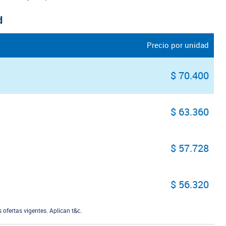
d
Precio por unidad
$ 70.400
$ 63.360
$ 57.728
$ 56.320
ofertas vigentes. Aplican t&c.