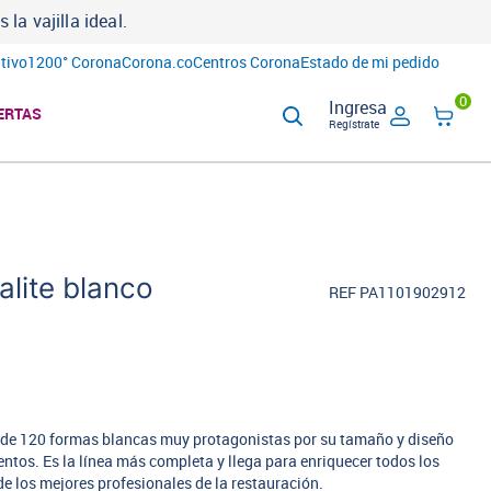
a vajilla ideal.
tivo
1200° Corona
Corona.co
Centros Corona
Estado de mi pedido
0
Ingresa
ERTAS
Regístrate
lite blanco
REF PA1101902912
ás de 120 formas blancas muy protagonistas por su tamaño y diseño
tos. Es la línea más completa y llega para enriquecer todos los
de los mejores profesionales de la restauración.