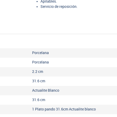
Apilables.
Servicio de reposición.
Porcelana
Porcelana
2.2
cm
31.6
cm
Actualite Blanco
31.6
cm
1 Plato pando 31.6cm Actualite blanco