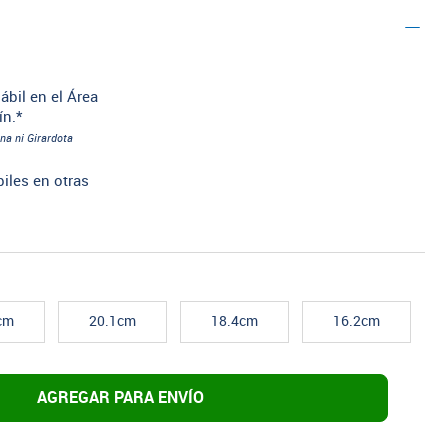
ábil en el Área
ín.*
na ni Girardota
biles en otras
cm
20.1cm
18.4cm
16.2cm
AGREGAR PARA ENVÍO