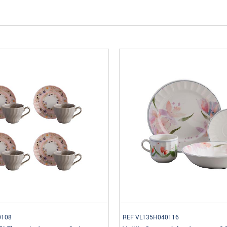
0108
REF VL135H040116