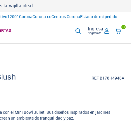
a vajilla ideal.
tivo
1200° Corona
Corona.co
Centros Corona
Estado de mi pedido
0
Ingresa
ERTAS
Regístrate
Blush
REF B178H4948A
a con el Mini Bowl Juliet. Sus diseños inspirados en jardines
 crean un ambiente de tranquilidad y paz.