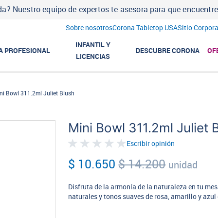
a? Nuestro equipo de expertos te asesora para que encuentres l
Sobre nosotros
Corona Tabletop USA
Sitio Corpora
INFANTIL Y
A PROFESIONAL
DESCUBRE CORONA
OF
LICENCIAS
ni Bowl 311.2ml Juliet Blush
Mini Bowl 311.2ml Juliet 
Escribir opinión
$ 10.650
$ 14.200
unidad
Disfruta de la armonía de la naturaleza en tu mes
naturales y tonos suaves de rosa, amarillo y azul