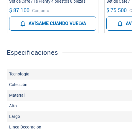
Set de Café / Té Plenty 4 puestos 8 piezas
Set de Café / 
$ 87.100
$ 75.500
Conjunto
C
AVÍSAME CUANDO VUELVA
AV
Especificaciones
Tecnología
Colección
Material
Alto
Largo
Linea Decoración