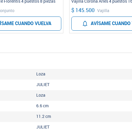
Té Florentis 4 puestos 8 piezas
Vajilla Corona Arles 4 puestos 1
$ 145.500
onjunto
Vajilla
ÍSAME CUANDO VUELVA
AVÍSAME CUANDO 
Loza
JULIET
Loza
6.6
cm
11.2
cm
JULIET