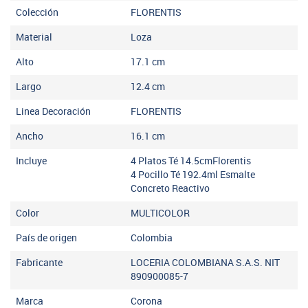
Colección
FLORENTIS
Material
Loza
Alto
17.1
cm
Largo
12.4
cm
Linea Decoración
FLORENTIS
Ancho
16.1
cm
Incluye
4 Platos Té 14.5cmFlorentis
4 Pocillo Té 192.4ml Esmalte
Concreto Reactivo
Color
MULTICOLOR
País de origen
Colombia
Fabricante
LOCERIA COLOMBIANA S.A.S. NIT
890900085-7
Marca
Corona