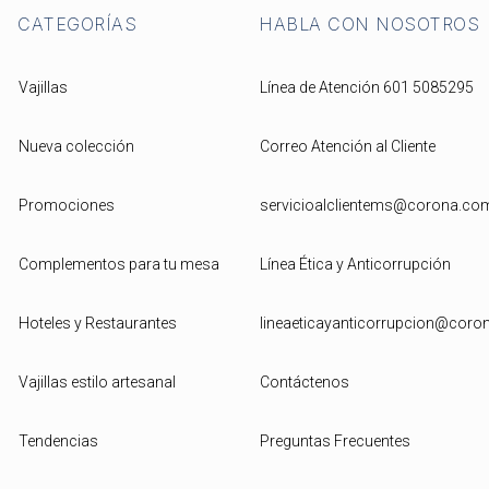
CATEGORÍAS
HABLA CON NOSOTROS
Vajillas
Línea de Atención 601 5085295
Nueva colección
Correo Atención al Cliente
Promociones
servicioalclientems@corona.co
Complementos para tu mesa
Línea Ética y Anticorrupción
Hoteles y Restaurantes
lineaeticayanticorrupcion@cor
Vajillas estilo artesanal
Contáctenos
Tendencias
Preguntas Frecuentes