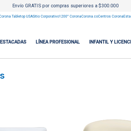
Envío GRATIS por compras superiores a $300.000
Corona Tabletop USA
Sitio Corporativo
1200° Corona
Corona.co
Centros Corona
Esta
DESTACADAS
LÍNEA PROFESIONAL
INFANTIL Y LICENC
os