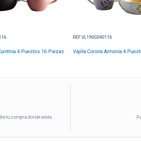
116
REF VL190G040116
 Euritmia 4 Puestos 16 Piezas
Vajilla Corona Armonía 4 Pues
ibe tu compra donde estés.
Pa