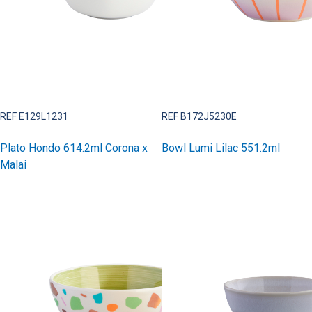
REF E129L1231
REF B172J5230E
Plato Hondo 614.2ml Corona x
Bowl Lumi Lilac 551.2ml
Malai