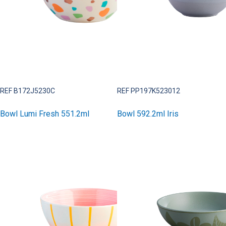
REF B172J5230C
REF PP197K523012
Bowl Lumi Fresh 551.2ml
Bowl 592.2ml Iris