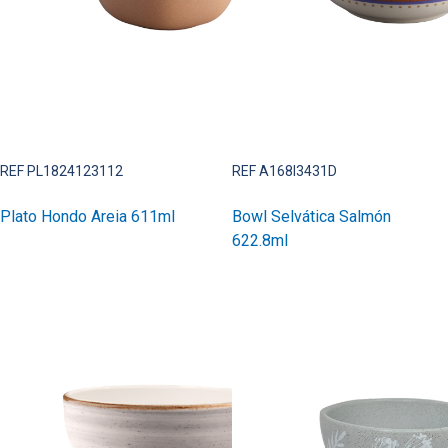
REF PL1824123112
REF A168I3431D
Plato Hondo Areia 611ml
Bowl Selvática Salmón
622.8ml