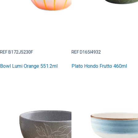
REF B172J5230F
REF D165I4932
Bowl Lumi Orange 551.2ml
Plato Hondo Frutto 460ml