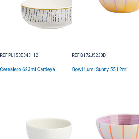
REF PL153E343112
REF B172J5230D
Cerealero 623ml Cattleya
Bowl Lumi Sunny 551.2ml