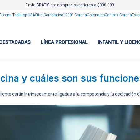
Envío GRATIS por compras superiores a $300.000
Corona Tabletop USA
Sitio Corporativo
1200° Corona
Corona.co
Centros Corona
Esta
 DESTACADAS
LÍNEA PROFESIONAL
INFANTIL Y LICEN
ocina y cuáles son sus funcion
el cliente están intrínsecamente ligadas a la competencia y la dedicación 