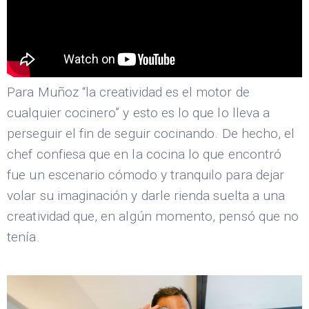
Para Muñoz “la creatividad es el motor de
cualquier cocinero” y esto es lo que lo lleva a
perseguir el fin de seguir cocinando. De hecho, el
chef confiesa que en la cocina lo que encontró
fue un escenario cómodo y tranquilo para dejar
volar su imaginación y darle rienda suelta a una
creatividad que, en algún momento, pensó que no
tenía.