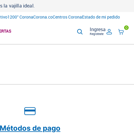
a vajilla ideal.
tivo
1200° Corona
Corona.co
Centros Corona
Estado de mi pedido
0
Ingresa
ERTAS
Regístrate
Métodos de pago