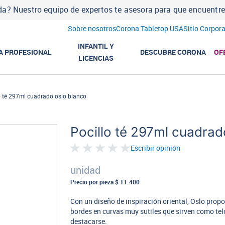
a? Nuestro equipo de expertos te asesora para que encuentres l
Sobre nosotros
Corona Tabletop USA
Sitio Corpora
INFANTIL Y
A PROFESIONAL
DESCUBRE CORONA
OF
LICENCIAS
o té 297ml cuadrado oslo blanco
Pocillo té 297ml cuadrad
Escribir opinión
unidad
Precio por pieza
$ 11.400
Con un diseño de inspiración oriental, Oslo propo
bordes en curvas muy sutiles que sirven como tel
destacarse.