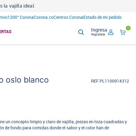
a vajilla ideal.
tivo
1200° Corona
Corona.co
Centros Corona
Estado de mi pedido
0
Ingresa
ERTAS
Regístrate
o oslo blanco
REF PL1100914312
ne un concepto limpio y claro de vajilla, piezas en loza cuadradas y
ón de fondo para comidas donde el sabor y el color han de