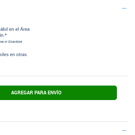
ábil en el Área
ín.*
na ni Girardota
biles en otras
AGREGAR PARA ENVÍO