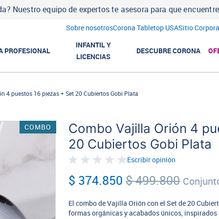
a? Nuestro equipo de expertos te asesora para que encuentres l
Sobre nosotros
Corona Tabletop USA
Sitio Corpora
INFANTIL Y
A PROFESIONAL
DESCUBRE CORONA
OF
LICENCIAS
ón 4 puestos 16 piezas + Set 20 Cubiertos Gobi Plata
Combo Vajilla Orión 4 pu
COMBO
20 Cubiertos Gobi Plata
Escribir opinión
$ 374.850
$ 499.800
Conjunt
El combo de Vajilla Orión con el Set de 20 Cubier
formas orgánicas y acabados únicos, inspirados 