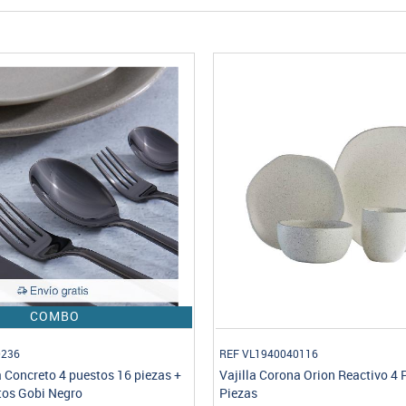
-25%
COMBO
0116
REF VL1964080632
a Orion Reactivo 4 Puestos 16
Vajilla Corona Combo Amani + C
Puestos 32 Piezas