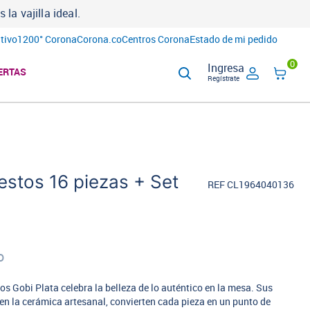
a vajilla ideal.
tivo
1200° Corona
Corona.co
Centros Corona
Estado de mi pedido
0
Ingresa
ERTAS
Regístrate
estos 16 piezas + Set
REF CL1964040136
o
tos Gobi Plata celebra la belleza de lo auténtico en la mesa. Sus
en la cerámica artesanal, convierten cada pieza en un punto de