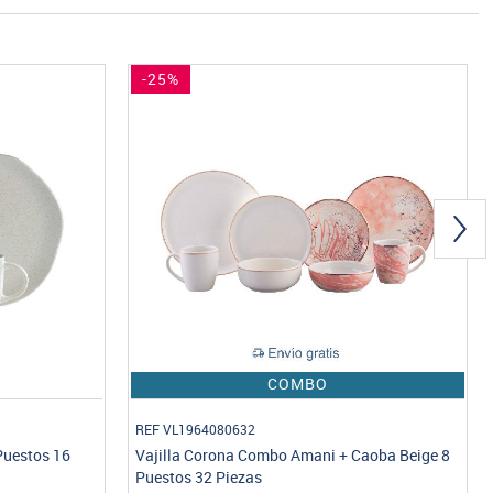
-25%
COMBO
REF CL1964040340
aoba Beige 8
Combo Vajilla Caoba Beige 4 puestos 16
piezas + Set 24 Cubiertos Alazka Gold