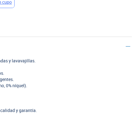
das y lavavajillas.
os.
rgentes.
o, 0% níquel).
calidad y garantía.