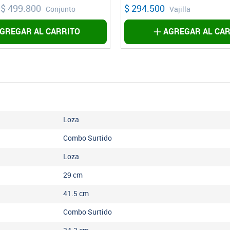
$ 408.225
$ 544.300
Vajilla
Vajil
GREGAR AL CARRITO
AGREGAR AL CAR
Loza
Combo Surtido
Loza
29
cm
41.5
cm
Combo Surtido