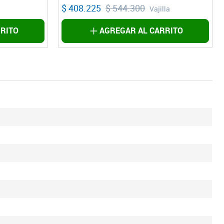
$ 299.850
$ 399.800
la
Conjunto
RITO
AVÍSAME CUANDO VUELVA