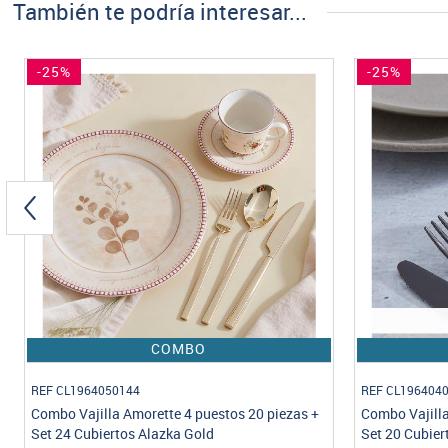
También te podría interesar...
-25%
COMBO
REF CL1964040236
REF VL194004
Combo Vajilla Concreto 4 puestos 16 piezas +
Vajilla Coron
Set 20 Cubiertos Gobi Negro
Piezas