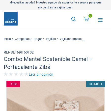
¿Necesitas ayuda? Nuestro equipo de expertos te asesora para que
encuentres la vajilla ideal.
0
Inicio
Categorias
Hogar
Vajillas
Vajillas Combos
Combo Mantel Soste
REF SL159I160102
Combo Mantel Sostenible Camel +
Portacaliente Zibá
Escribir opinión
-35%
COMBO