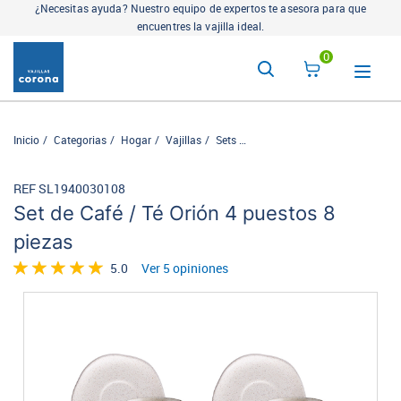
¿Necesitas ayuda? Nuestro equipo de expertos te asesora para que
encuentres la vajilla ideal.
0
Inicio
Categorias
Hogar
Vajillas
Sets
Set de Café / Té Orión 4 puesto
REF SL1940030108
Set de Café / Té Orión 4 puestos 8
piezas
5.0
Ver 5 opiniones