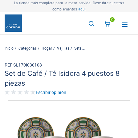
La tienda más completa para la mesa servida. Descubre nuestros
complementos
aquí
0
Inicio
Categorias
Hogar
Vajillas
Sets
Set de Café / Té Isidora 4 puest
REF SL170I030108
Set de Café / Té Isidora 4 puestos 8
piezas
Escribir opinión