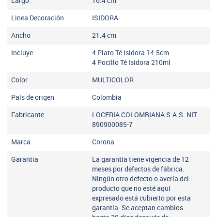
Largo
16.4
cm
Linea Decoración
ISIDORA
Ancho
21.4
cm
Incluye
4 Plato Té Isidora 14.5cm
4 Pocillo Té Isidora 210ml
Color
MULTICOLOR
País de origen
Colombia
Fabricante
LOCERIA COLOMBIANA S.A.S. NIT
890900085-7
Marca
Corona
Garantia
La garantía tiene vigencia de 12
meses por defectos de fábrica.
Ningún otro defecto o avería del
producto que no esté aquí
expresado está cubierto por esta
garantía. Se aceptan cambios