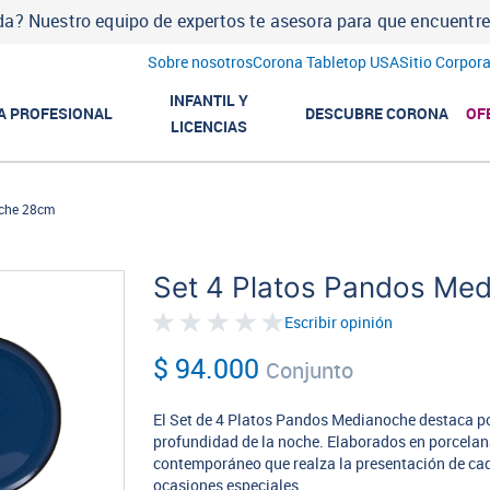
a? Nuestro equipo de expertos te asesora para que encuentres l
Sobre nosotros
Corona Tabletop USA
Sitio Corpora
INFANTIL Y
A PROFESIONAL
DESCUBRE CORONA
OF
LICENCIAS
oche 28cm
Set 4 Platos Pandos Me
Escribir opinión
$ 94.000
Conjunto
El Set de 4 Platos Pandos Medianoche destaca por
profundidad de la noche. Elaborados en porcelana
contemporáneo que realza la presentación de cad
ocasiones especiales.