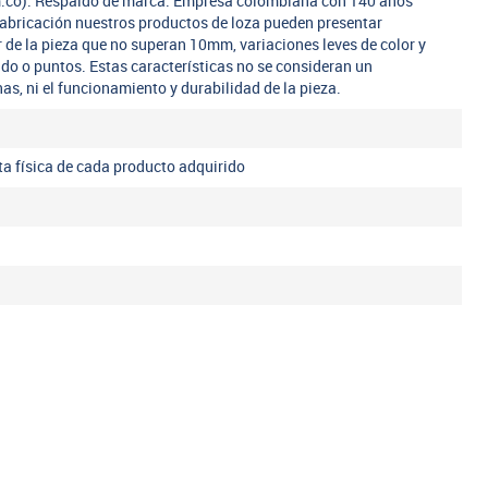
m.co). Respaldo de marca. Empresa colombiana con 140 años
fabricación nuestros productos de loza pueden presentar
r de la pieza que no superan 10mm, variaciones leves de color y
ado o puntos. Estas características no se consideran un
nas, ni el funcionamiento y durabilidad de la pieza.
eta física de cada producto adquirido