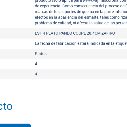
producto (solo aplica para www.vajillascorona.co
de experiencia. Como consecuencia del proceso de 
marcas de los soportes de quema en la parte inferio
efectos en la apariencia del esmalte, tales como riz
problema de calidad, ni afecta la salud de las perso
EST 4 PLATO PANDO COUPE 28.4CM ZAFIRO
La fecha de fabricación estará indicada en la etiqu
Platos
4
4
cto