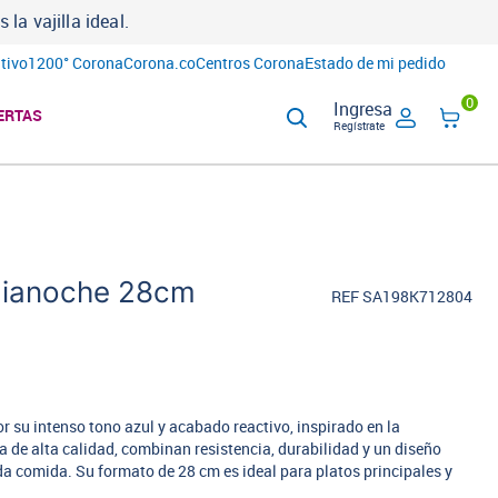
a vajilla ideal.
tivo
1200° Corona
Corona.co
Centros Corona
Estado de mi pedido
0
Ingresa
ERTAS
Regístrate
dianoche 28cm
REF SA198K712804
 su intenso tono azul y acabado reactivo, inspirado en la
 de alta calidad, combinan resistencia, durabilidad y un diseño
a comida. Su formato de 28 cm es ideal para platos principales y