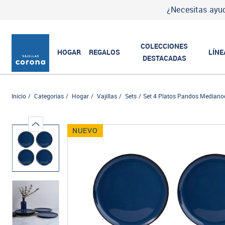
¿Necesitas ayud
COLECCIONES
HOGAR
REGALOS
LÍNE
DESTACADAS
Inicio
Categorias
Hogar
Vajillas
Sets
Set 4 Platos Pandos Median
NUEVO