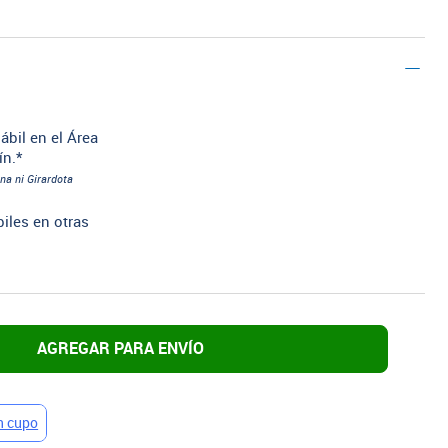
ábil en el Área
ín.*
na ni Girardota
biles en otras
AGREGAR PARA ENVÍO