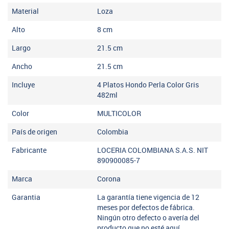
Material
Loza
Alto
8
cm
Largo
21.5
cm
Ancho
21.5
cm
Incluye
4 Platos Hondo Perla Color Gris
482ml
Color
MULTICOLOR
País de origen
Colombia
Fabricante
LOCERIA COLOMBIANA S.A.S. NIT
890900085-7
Marca
Corona
Garantia
La garantía tiene vigencia de 12
meses por defectos de fábrica.
Ningún otro defecto o avería del
producto que no esté aquí