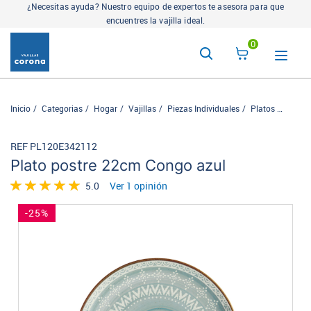
¿Necesitas ayuda? Nuestro equipo de expertos te asesora para que
encuentres la vajilla ideal.
0
Inicio
Categorias
Hogar
Vajillas
Piezas Individuales
Platos
Plato 
REF PL120E342112
Plato postre 22cm Congo azul
5.0
Ver 1 opinión
-25%