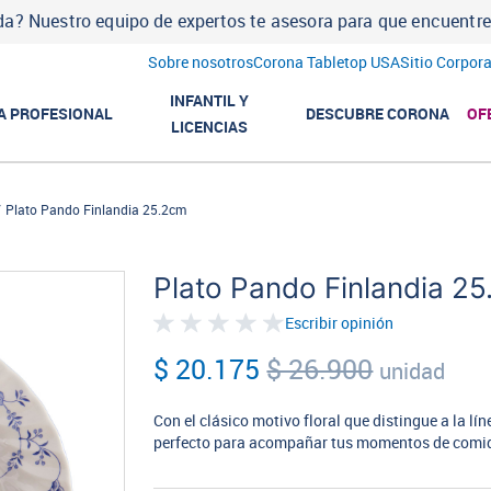
ás completa para la mesa servida. Descubre nuestros comp
Sobre nosotros
Corona Tabletop USA
Sitio Corpora
INFANTIL Y
A PROFESIONAL
DESCUBRE CORONA
OF
LICENCIAS
Plato Pando Finlandia 25.2cm
Plato Pando Finlandia 2
Escribir opinión
$ 20.175
$ 26.900
unidad
Con el clásico motivo floral que distingue a la lín
perfecto para acompañar tus momentos de comid