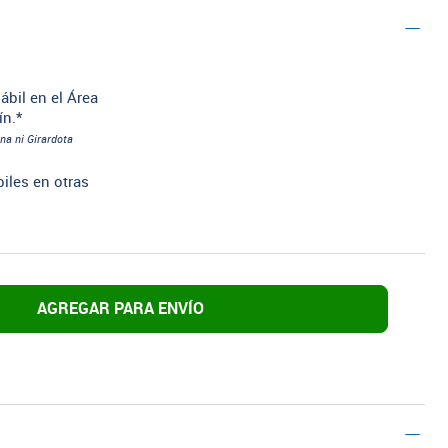
ábil en el Área
ín.*
na ni Girardota
biles en otras
AGREGAR PARA ENVÍO