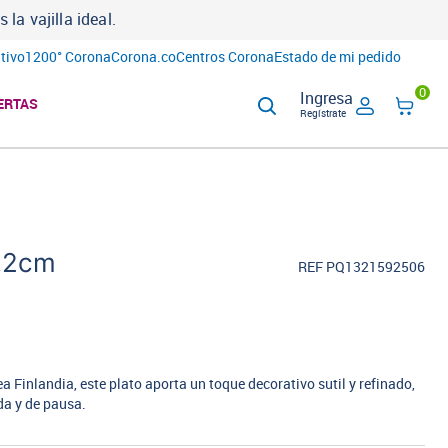
lementos
aquí
tivo
1200° Corona
Corona.co
Centros Corona
Estado de mi pedido
0
Ingresa
ERTAS
Regístrate
5.2cm
REF PQ1321592506
ea Finlandia, este plato aporta un toque decorativo sutil y refinado,
a y de pausa.