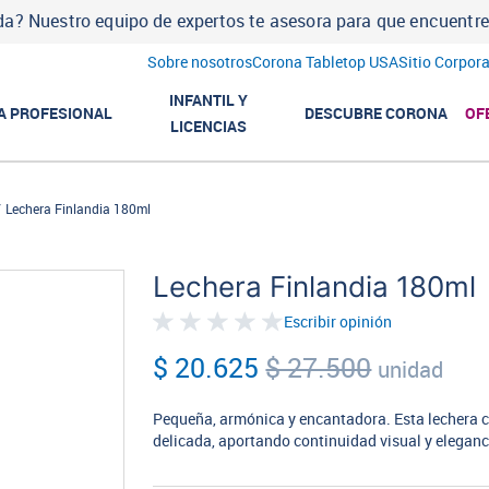
a? Nuestro equipo de expertos te asesora para que encuentres l
Sobre nosotros
Corona Tabletop USA
Sitio Corpora
INFANTIL Y
A PROFESIONAL
DESCUBRE CORONA
OF
LICENCIAS
Lechera Finlandia 180ml
Lechera Finlandia 180ml
Escribir opinión
$ 20.625
$ 27.500
unidad
Pequeña, armónica y encantadora. Esta lechera c
delicada, aportando continuidad visual y eleganc