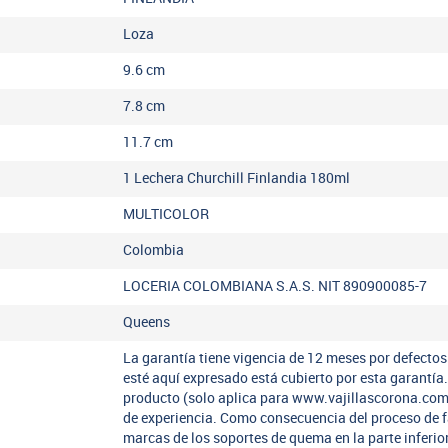
Loza
9.6
cm
7.8
cm
11.7
cm
1 Lechera Churchill Finlandia 180ml
MULTICOLOR
Colombia
LOCERIA COLOMBIANA S.A.S. NIT 890900085-7
Queens
La garantía tiene vigencia de 12 meses por defectos
esté aquí expresado está cubierto por esta garantí
producto (solo aplica para www.vajillascorona.co
de experiencia. Como consecuencia del proceso de 
marcas de los soportes de quema en la parte inferio