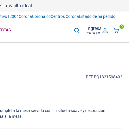
a vajilla ideal.
tivo
1200° Corona
Corona.co
Centros Corona
Estado de mi pedido
0
Ingresa
ERTAS
Regístrate
REF PQ1321598402
ompleta la mesa servida con su silueta suave y decoración
ia a la mesa.