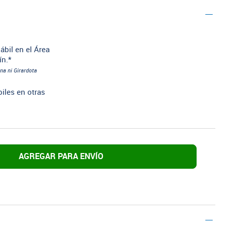
ábil en el Área
ín.*
na ni Girardota
biles en otras
AGREGAR PARA ENVÍO