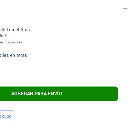
ábil en el Área
ín.*
na ni Girardota
biles en otras
AGREGAR PARA ENVÍO