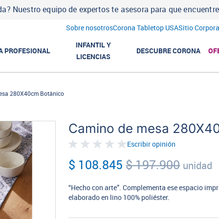
a? Nuestro equipo de expertos te asesora para que encuentres l
Sobre nosotros
Corona Tabletop USA
Sitio Corpora
INFANTIL Y
A PROFESIONAL
DESCUBRE CORONA
OF
LICENCIAS
esa 280X40cm Botánico
Camino de mesa 280X40
Escribir opinión
$ 108.845
$ 197.900
unidad
“Hecho con arte”. Complementa ese espacio impre
elaborado en lino 100% poliéster.