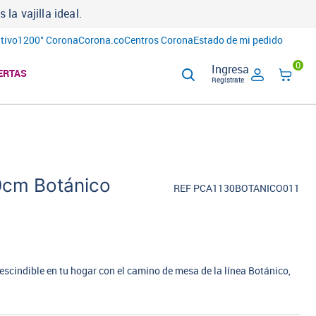
a vajilla ideal.
tivo
1200° Corona
Corona.co
Centros Corona
Estado de mi pedido
0
Ingresa
ERTAS
Regístrate
cm Botánico
REF PCA1130BOTANICO011
scindible en tu hogar con el camino de mesa de la línea Botánico,