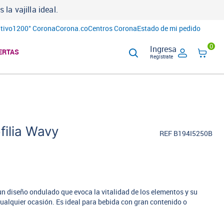
a vajilla ideal.
tivo
1200° Corona
Corona.co
Centros Corona
Estado de mi pedido
0
Ingresa
ERTAS
Regístrate
filia Wavy
REF B194I5250B
un diseño ondulado que evoca la vitalidad de los elementos y su
ualquier ocasión. Es ideal para bebida con gran contenido o