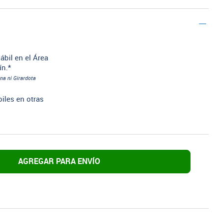
ábil en el Área
ín.*
na ni Girardota
biles en otras
AGREGAR PARA ENVÍO