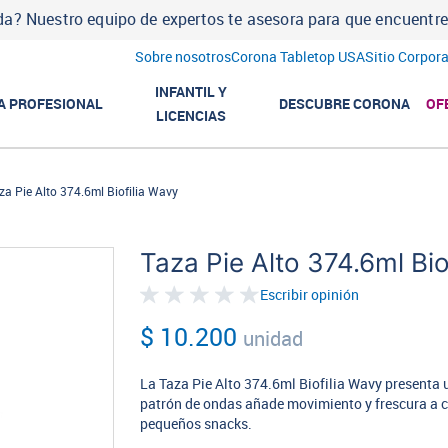
a? Nuestro equipo de expertos te asesora para que encuentres l
Sobre nosotros
Corona Tabletop USA
Sitio Corpora
INFANTIL Y
A PROFESIONAL
DESCUBRE CORONA
OF
LICENCIAS
za Pie Alto 374.6ml Biofilia Wavy
Taza Pie Alto 374.6ml Bio
Escribir opinión
$ 10.200
unidad
La Taza Pie Alto 374.6ml Biofilia Wavy presenta 
patrón de ondas añade movimiento y frescura a c
pequeños snacks.