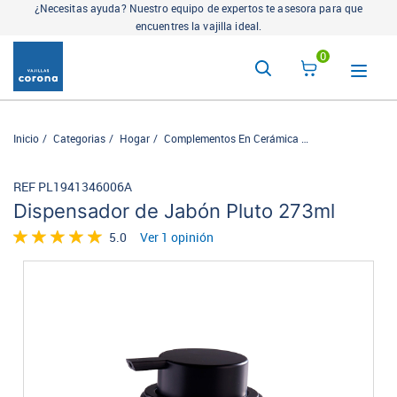
¿Necesitas ayuda? Nuestro equipo de expertos te asesora para que
encuentres la vajilla ideal.
0
Inicio
Categorias
Hogar
Complementos En Cerámica
Linea de baño
D
REF PL1941346006A
Dispensador de Jabón Pluto 273ml
5.0
Ver 1 opinión