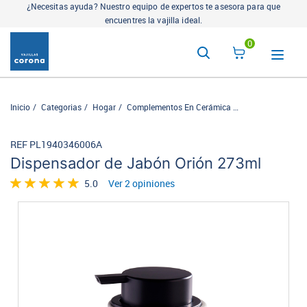
¿Necesitas ayuda? Nuestro equipo de expertos te asesora para que
encuentres la vajilla ideal.
0
Inicio
Categorias
Hogar
Complementos En Cerámica
Linea de baño
D
REF PL1940346006A
Dispensador de Jabón Orión 273ml
5.0
Ver 2 opiniones