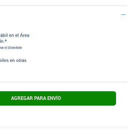
ábil en el Área
ín.*
na ni Girardota
biles en otras
AGREGAR PARA ENVÍO