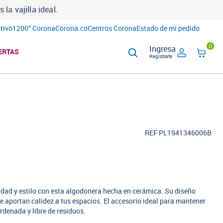
a vajilla ideal.
tivo
1200° Corona
Corona.co
Centros Corona
Estado de mi pedido
0
Ingresa
ERTAS
Regístrate
REF PL1941346006B
idad y estilo con esta algodonera hecha en cerámica. Su diseño
le aportan calidez a tus espacios. El accesorio ideal para mantener
denada y libre de residuos.