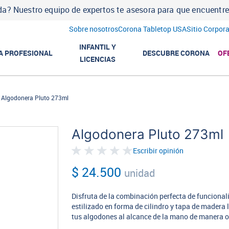
a? Nuestro equipo de expertos te asesora para que encuentres l
Sobre nosotros
Corona Tabletop USA
Sitio Corpora
INFANTIL Y
A PROFESIONAL
DESCUBRE CORONA
OF
LICENCIAS
Algodonera Pluto 273ml
Algodonera Pluto 273ml
Escribir opinión
$ 24.500
unidad
Disfruta de la combinación perfecta de funcional
estilizado en forma de cilindro y tapa de madera 
tus algodones al alcance de la mano de manera or