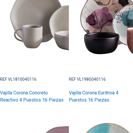
REF VL1810040116
REF VL198G040116
Vajilla Corona Concreto
Vajilla Corona Euritmia 4
Reactivo 4 Puestos 16 Piezas
Puestos 16 Piezas