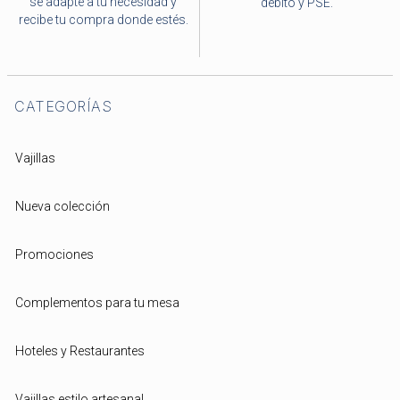
se adapte a tu necesidad y
débito y PSE.
recibe tu compra donde estés.
CATEGORÍAS
Vajillas
Nueva colección
Promociones
Complementos para tu mesa
Hoteles y Restaurantes
Vajillas estilo artesanal