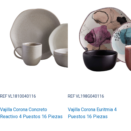
REF VL1810040116
REF VL198G040116
Vajilla Corona Concreto
Vajilla Corona Euritmia 4
Reactivo 4 Puestos 16 Piezas
Puestos 16 Piezas