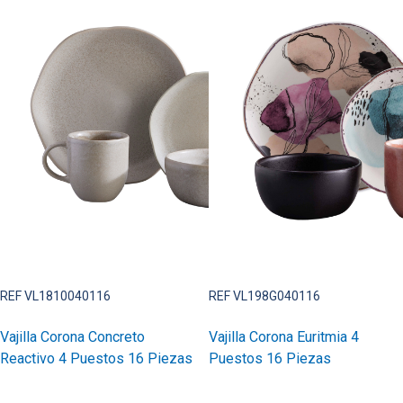
REF VL1810040116
REF VL198G040116
Vajilla Corona Concreto
Vajilla Corona Euritmia 4
Reactivo 4 Puestos 16 Piezas
Puestos 16 Piezas