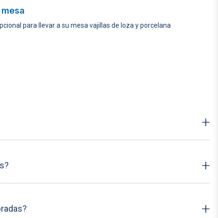
u mesa
cional para llevar a su mesa vajillas de loza y porcelana
+
+
as?
+
bradas?