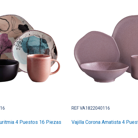
116
REF VA1822040116
Euritmia 4 Puestos 16 Piezas
Vajilla Corona Amatista 4 Pue