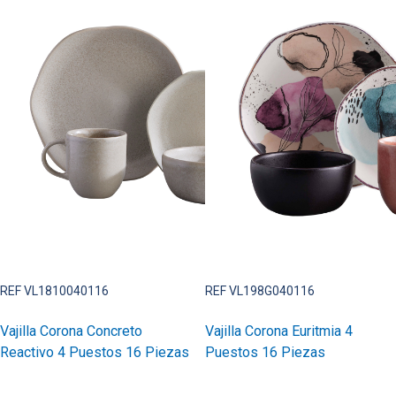
REF VL1810040116
REF VL198G040116
Vajilla Corona Concreto
Vajilla Corona Euritmia 4
Reactivo 4 Puestos 16 Piezas
Puestos 16 Piezas