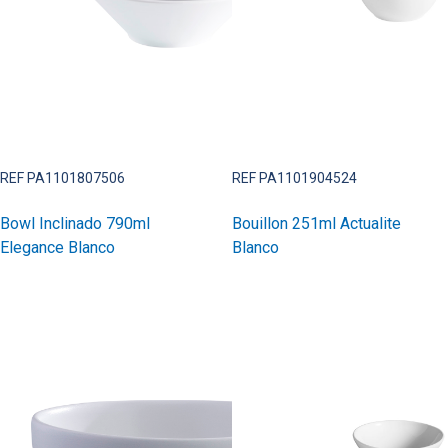
REF PA1101807506
REF PA1101904524
Bowl Inclinado 790ml
Bouillon 251ml Actualite
Elegance Blanco
Blanco