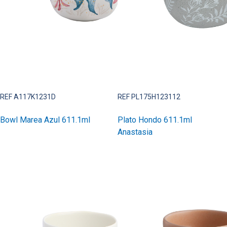
REF A117K1231D
REF PL175H123112
Bowl Marea Azul 611.1ml
Plato Hondo 611.1ml
Anastasia