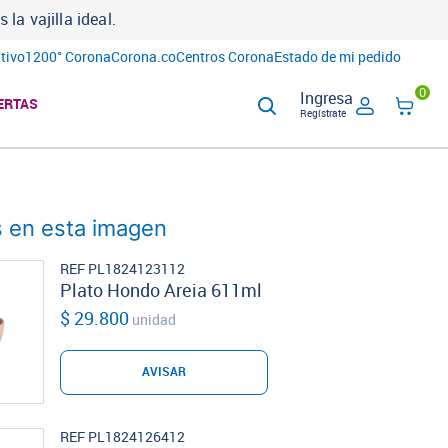
a vajilla ideal.
tivo
1200° Corona
Corona.co
Centros Corona
Estado de mi pedido
0
Ingresa
ERTAS
Regístrate
 en esta imagen
REF PL1824123112
Plato Hondo Areia 611ml
$ 29.800
unidad
AVISAR
REF PL1824126412