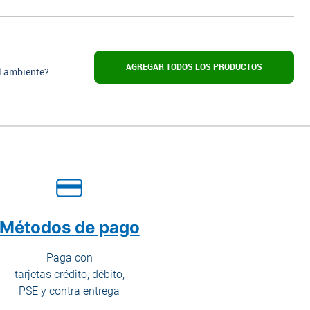
REF PL1824909506
Plato Mariscos Arena Concreto 436.7ml
$ 23.030
$ 32.900
unidad
AGREGAR TODOS LOS PRODUCTOS
l ambiente?
AGREGAR AL CARRITO
REF CL1964909504
Combo 4 Platos Mariscos
$ 95.200
$ 136.000
unidad
AGREGAR AL CARRITO
Métodos de pago
Paga con
REF PL1823578712
tarjetas crédito, débito,
Azucarera Olivo 339.3ml
PSE y contra entrega
$ 27.500
unidad