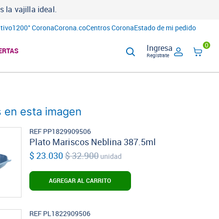
a vajilla ideal.
tivo
1200° Corona
Corona.co
Centros Corona
Estado de mi pedido
0
Ingresa
ERTAS
Regístrate
 en esta imagen
REF PP1829909506
Plato Mariscos Neblina 387.5ml
$ 23.030
$ 32.900
unidad
AGREGAR AL CARRITO
REF PL1822909506