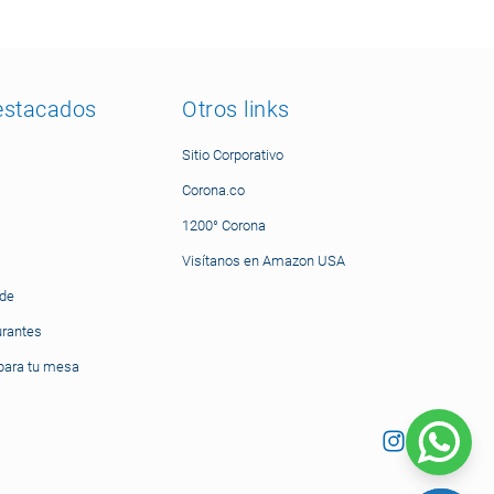
AGREGAR AL CARRITO
estacados
Otros links
REF PL1824578412
Lechera Arena 324.9ml
Sitio Corporativo
$ 27.500
unidad
Corona.co
AGREGAR AL CARRITO
1200° Corona
Visítanos en Amazon USA
nde
REF PL1822904512
Mini Bowl Gulupa 252.3ml
urantes
$ 14.200
unidad
ara tu mesa
AGREGAR AL CARRITO
REF PL1823904512