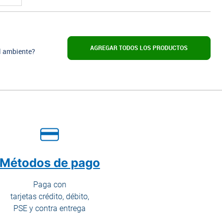
REF PL1824909506
Plato Mariscos Arena Concreto 436.7ml
$ 23.030
$ 32.900
unidad
AGREGAR TODOS LOS PRODUCTOS
l ambiente?
AGREGAR AL CARRITO
Métodos de pago
Paga con
tarjetas crédito, débito,
PSE y contra entrega