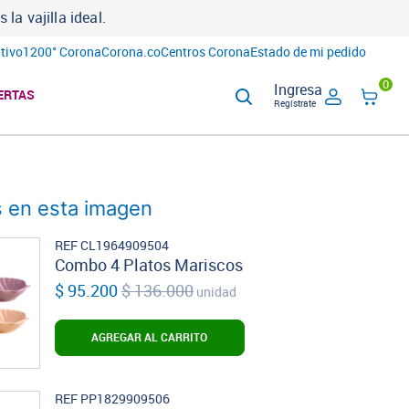
a vajilla ideal.
tivo
1200° Corona
Corona.co
Centros Corona
Estado de mi pedido
0
Ingresa
ERTAS
Regístrate
 en esta imagen
REF CL1964909504
Combo 4 Platos Mariscos
$ 95.200
$ 136.000
unidad
AGREGAR AL CARRITO
REF PP1829909506