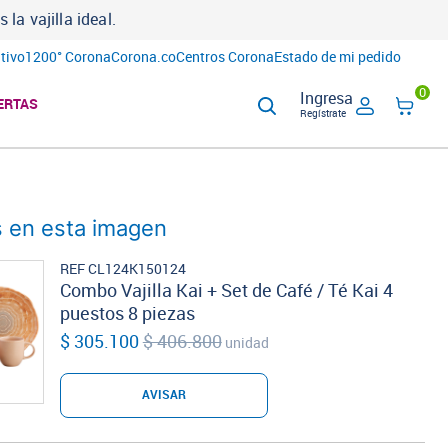
a vajilla ideal.
tivo
1200° Corona
Corona.co
Centros Corona
Estado de mi pedido
0
Ingresa
ERTAS
Regístrate
 en esta imagen
REF CL124K150124
Combo Vajilla Kai + Set de Café / Té Kai 4
puestos 8 piezas
$ 305.100
$ 406.800
unidad
AVISAR